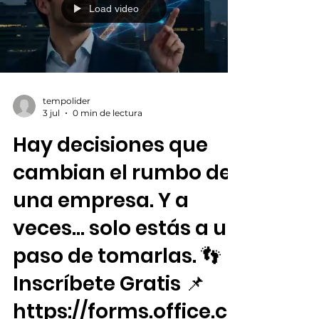
Load video
tempolider
3 jul
0 min de lectura
Hay decisiones que
cambian el rumbo de
una empresa. Y a
veces... solo estás a un
paso de tomarlas. 👣
Inscríbete Gratis 📌
https://forms.office.co