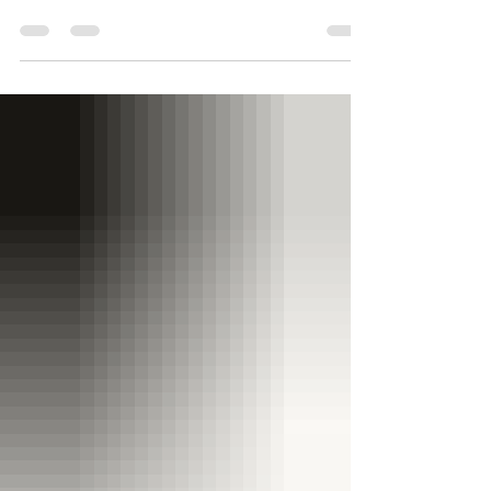
información y evita fraudes En
Tempolider hemos identificado casos
de personas inescrupulosas que se
están haciendo pasar por nuestros
asesores comerciales, solicitando citas y
gestionando procesos de manera
fraudulenta. Queremos recordarte que
la seguridad de nuestros clientes y
aliados es una prioridad. Por eso, te
invitamos a verificar siempre la
identidad de quien te contacta a través
de nuestras líneas y correos oficiales. 🚫
No compartas in