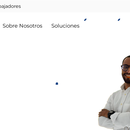
bajadores
Clientes
Of
Sobre Nosotros
Soluciones
ntacto
con
ara
cotizar
rvicios