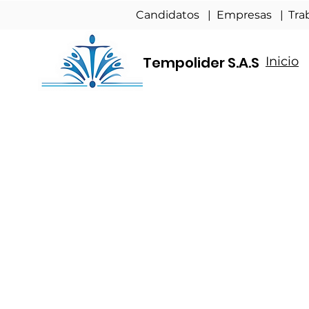
Candidatos |
Empresas
|
Tra
Tempolider S.A.S
Inicio
Ponte en
co
nosotros p
nuestros se