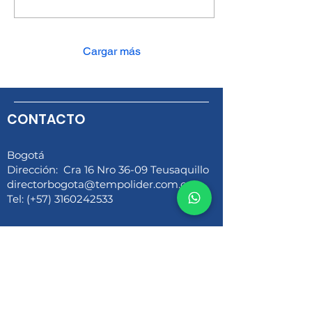
Cargar más
CONTACTO
Bogotá
Dirección: Cra 16 Nro 36-09 Teusaquillo
directorbogota@tempolider.com.co
Tel: (+57) 3160242533
Medellín
Dirección: Circular 4 n. 71-36 Laureles
agenciamedellin@tempolider.com.co
Tel: (+57) 3164723199 - 3162736683