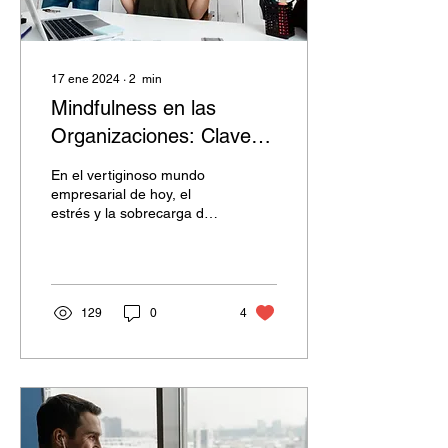
17 ene 2024
∙
2
min
Mindfulness en las
Organizaciones: Clave
para Mejorar la
En el vertiginoso mundo
Productividad Laboral
empresarial de hoy, el
estrés y la sobrecarga de
trabajo son desafíos
comunes que pueden
afectar negativamente la...
129
0
4