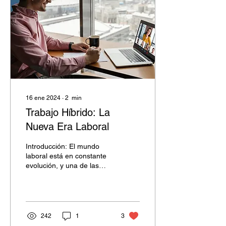
16 ene 2024
∙
2
min
Trabajo Híbrido: La
Nueva Era Laboral
Introducción: El mundo
laboral está en constante
evolución, y una de las
tendencias más recientes
es el trabajo híbrido. Esta
modalidad...
242
1
3