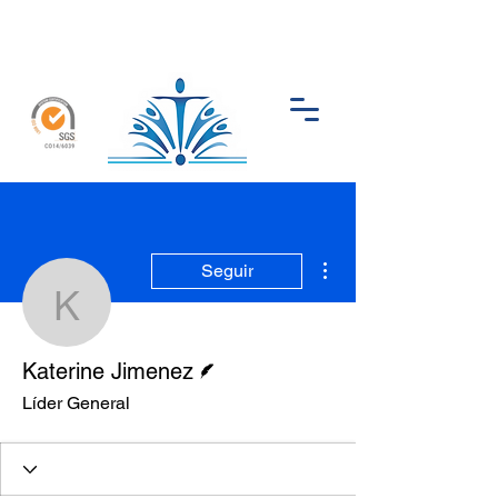
Más acciones
Seguir
Katerine Jimenez
Escritor
Katerine Jimenez
Líder General