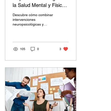
la Salud Mental y Física
en el Lugar de Trabajo
Descubre cómo combinar
intervenciones
neuropsicológicas y
ergonómicas puede
mejorar la salud mental y
física en el trabajo.
105
0
3