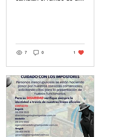
empresa. Y a veces...
solo estás a un paso de
tomarlas. 👣 Inscríbete
Gratis 📌
https://forms.office.com/r/q855GCN0rt
7
0
1