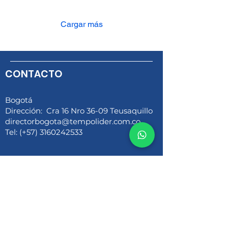
talento humano, innovando
y contribuyendo al
desarrollo económico del
Cargar más
país.
CONTACTO
Bogotá
Dirección: Cra 16 Nro 36-09 Teusaquillo
directorbogota@tempolider.com.co
Tel: (+57) 3160242533
Medellín
Dirección: Circular 4 n. 71-36 Laureles
agenciamedellin@tempolider.com.co
Tel: (+57) 3164723199 - 3162736683