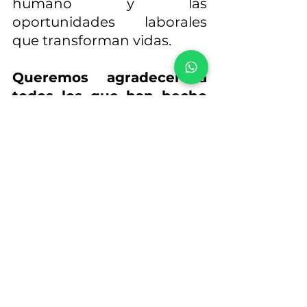
humano y las 
oportunidades laborales 
que transforman vidas.
Queremos agradecer a 
todos los que han hecho 
parte de este camino. Este 
reconocimiento es de 
todos ustedes.
¡Seguimos 
avanzando, seguimos 
liderando!
Tempolider S.A.S. Más que 
una empresa de servicios 