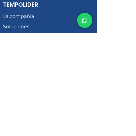
TEMPOLIDER
La compañía
Soluciones
Temporalidad
Ofertas laborales
LEGAL
Preferencias de cookies
Política de Privacidad
Términos y condiciones
Políticas Tempolider
Registrar hoja de vida
SOCIAL