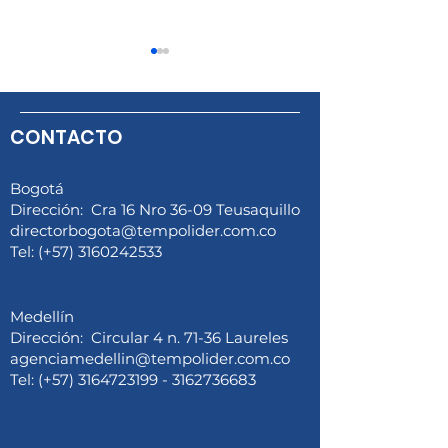
CONTACTO
Bogotá
Dirección: Cra 16 Nro 36-09 Teusaquillo
Tempolider S.A.S.
Invitación Excl
directorbogota@tempolider.com.co
Liderazgo, Evolución y
Foro Visión 360
Tel: (+57) 3160242533
Reconocimiento en el
Gerentes que T
Sector de Servicios
Temporales
Medellín
Dirección: Circular 4 n. 71-36 Laureles
agenciamedellin@tempolider.com.co
Tel: (+57) 3164723199 - 3162736683